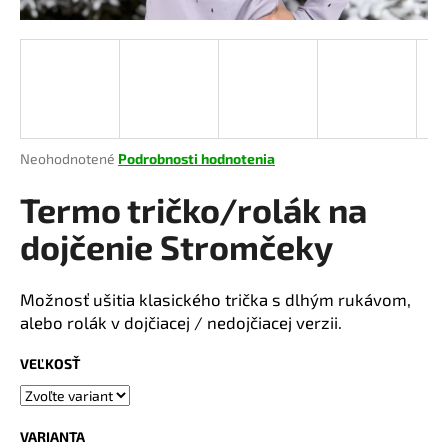
á
j
s
ť
?
Priemerné
Neohodnotené
Podrobnosti hodnotenia
hodnotenie
produktu
Termo tričko/rolák na
je
HĽADAŤ
0,0
dojčenie Stromčeky
z
5
hviezdičiek.
Možnosť ušitia klasického trička s dlhým rukávom,
O
alebo rolák v dojčiacej / nedojčiacej verzii.
d
p
VEĽKOSŤ
o
r
ú
VARIANTA