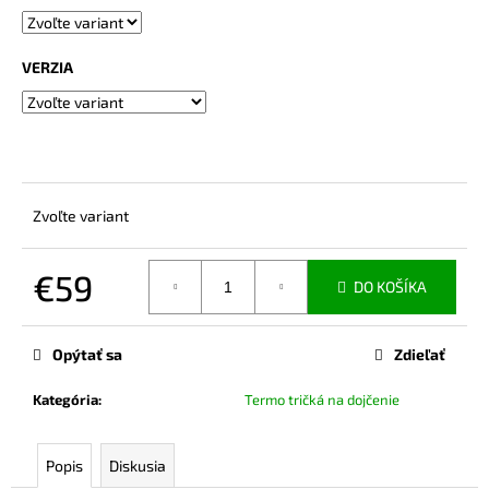
č
a
m
VERZIA
e
BAMBUSOVÉ
TIELKO
NA
DOJČENIE
LATTE
Zvoľte variant
€42,90
€59
DO KOŠÍKA
Jednotková
cena:
Opýtať sa
Zdieľať
Kategória
:
Termo tričká na dojčenie
Popis
Diskusia