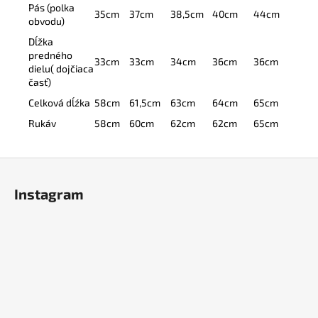
Pás (polka
35cm
37cm
38,5cm
40cm
44cm
obvodu)
Dĺžka
predného
33cm
33cm
34cm
36cm
36cm
dielu( dojčiaca
časť)
Celková dĺźka
58cm
61,5cm
63cm
64cm
65cm
Rukáv
58cm
60cm
62cm
62cm
65cm
Z
á
Instagram
p
ä
t
i
e