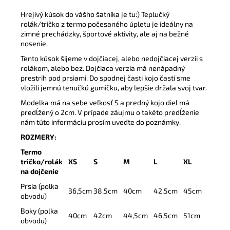
Hrejivý kúsok do vášho šatníka je tu:) Teplučký
rolák/tričko z termo počesaného úpletu je ideálny na
zimné prechádzky, športové aktivity, ale aj na bežné
nosenie.
Tento kúsok šijeme v dojčiacej, alebo nedojčiacej verzii s
rolákom, alebo bez. Dojčiaca verzia má nenápadný
prestrih pod prsiami. Do spodnej časti kojo časti sme
vložili jemnú tenučkú gumičku, aby lepšie držala svoj tvar.
Modelka má na sebe veľkosť S a predný kojo diel má
predĺžený o 2cm. V prípade záujmu o takéto predĺženie
nám túto informáciu prosím uveďte do poznámky.
ROZMERY:
Termo
tričko/rolák
XS
S
M
L
XL
na dojčenie
Prsia (polka
36,5cm
38,5cm
40cm
42,5cm
45cm
obvodu)
Boky (polka
40cm
42cm
44,5cm
46,5cm
51cm
obvodu)