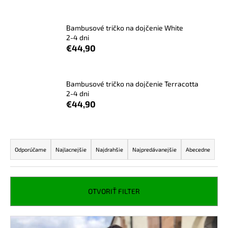
á
j
Bambusové tričko na dojčenie White
s
2-4 dni
€44,90
ť
?
Bambusové tričko na dojčenie Terracotta
2-4 dni
€44,90
HĽADAŤ
R
a
Odporúčame
Najlacnejšie
Najdrahšie
Najpredávanejšie
Abecedne
d
O
d
e
p
n
OTVORIŤ FILTER
o
i
r
e
ú
V