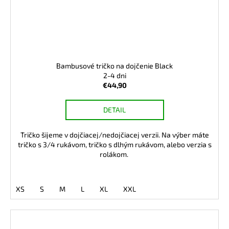
Bambusové tričko na dojčenie Black
2-4 dni
€44,90
DETAIL
Tričko šijeme v dojčiacej/nedojčiacej verzii. Na výber máte
tričko s 3/4 rukávom, tričko s dlhým rukávom, alebo verzia s
rolákom.
XS
S
M
L
XL
XXL