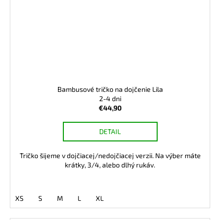
Bambusové tričko na dojčenie Lila
2-4 dni
€44,90
DETAIL
Tričko šijeme v dojčiacej/nedojčiacej verzii. Na výber máte
krátky, 3/4, alebo dlhý rukáv.
XS
S
M
L
XL