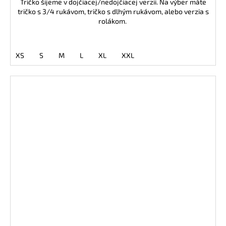
Tričko šijeme v dojčiacej/nedojčiacej verzii. Na výber máte
tričko s 3/4 rukávom, tričko s dlhým rukávom, alebo verzia s
rolákom.
XS
S
M
L
XL
XXL