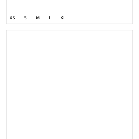
XS
S
M
L
XL