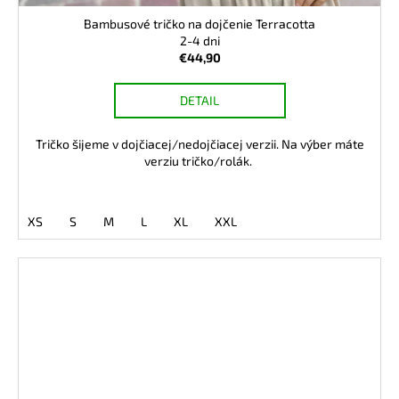
Bambusové tričko na dojčenie Terracotta
2-4 dni
€44,90
DETAIL
Tričko šijeme v dojčiacej/nedojčiacej verzii. Na výber máte
verziu tričko/rolák.
XS
S
M
L
XL
XXL