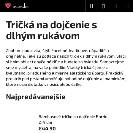
K
Prejsť
Hľadať
Náku
M
Prihláseni
na
o
obsah
Späť
Späť
košík
š
Tričká na dojčenie s
í
Č
dlhým rukávom
k
o
p
Zbohom nuda, vitaj štýl! Farebné, kvetinové, nápadité a
o
originálne. Také sú potlače našich tričiek s dlhým rukávom. Stačí
si k nim obliecť obyčajné rifle a budete za hviezdu. Samozrejme
t
sme mysleli aj na vaše pohodlie. Všetky tričká šijeme z
r
kvalitného, priedušného a mierne elastického úpletu. Praktický
e
prestrih pod prsiami umožňuje pohodlné dojčenie aj maminkám,
ktoré nosia dieťatko v nosiči, alebo šatke.
b
u
Najpredávanejšie
j
e
t
Bambusové tričko na dojčenie Bordo
2-4 dni
e
€44,90
n