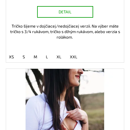
DETAIL
Tričko šijeme v dojčiacej/nedojčiacej verzii. Na výber máte
tričko s 3/4 rukávom, tričko s dlhým rukávom, alebo verzia s
rolákom.
XS
S
M
L
XL
XXL