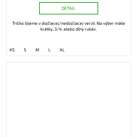
DETAIL
Tričko šijeme v dojčiacej/nedojčiacej verzii. Na výber máte
krátky, 3/4, alebo dlhý rukáv.
XS
S
M
L
XL