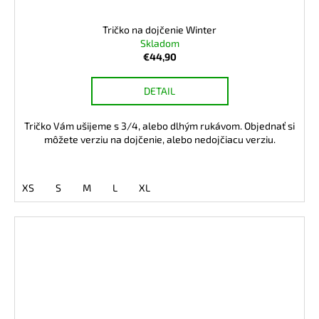
Tričko na dojčenie Winter
Skladom
€44,90
DETAIL
Tričko Vám ušijeme s 3/4, alebo dlhým rukávom. Objednať si
môžete verziu na dojčenie, alebo nedojčiacu verziu.
XS
S
M
L
XL