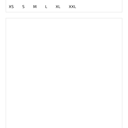
XS
S
M
L
XL
XXL