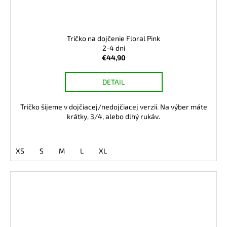
Tričko na dojčenie Floral Pink
2-4 dni
€44,90
DETAIL
Tričko šijeme v dojčiacej/nedojčiacej verzii. Na výber máte
krátky, 3/4, alebo dlhý rukáv.
XS
S
M
L
XL