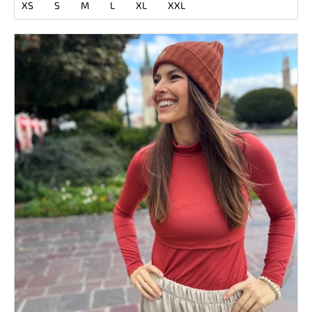
XS
S
M
L
XL
XXL