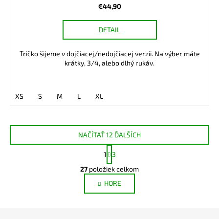
€44,90
DETAIL
Tričko šijeme v dojčiacej/nedojčiacej verzii. Na výber máte
krátky, 3/4, alebo dlhý rukáv.
XS
S
M
L
XL
NAČÍTAŤ 12 ĎALŠÍCH
S
1
3
t
O
r
27
položiek celkom
v
á
HORE
l
n
k
á
o
d
Z
v
a