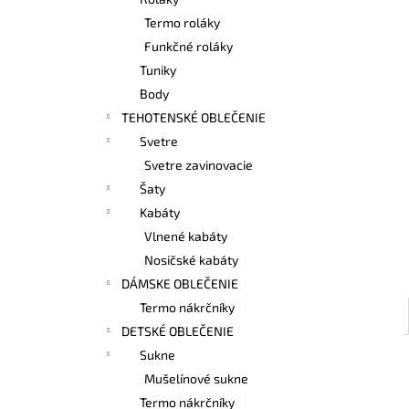
BAMBUSOVÉ TIELKO NA DOJČENIE
LATTE
Termo roláky
€42,90
Funkčné roláky
Tuniky
Body
TEHOTENSKÉ OBLEČENIE
Svetre
Svetre zavinovacie
Šaty
Kabáty
Vlnené kabáty
Nosičské kabáty
DÁMSKE OBLEČENIE
Termo nákrčníky
DETSKÉ OBLEČENIE
Sukne
Mušelínové sukne
Termo nákrčníky