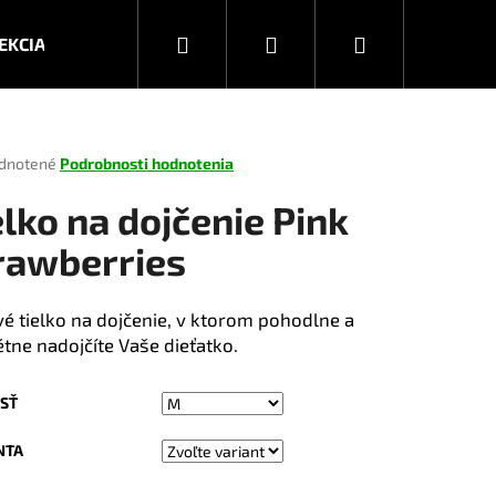
Hľadať
Prihlásenie
Nákupný
EKCIA JESEŇ/ZIMA 2026
KOLEKCIA JAR/LETO 2025
košík
rné
dnotené
Podrobnosti hodnotenia
enie
tu
elko na dojčenie Pink
rawberries
čiek.
vé tielko na dojčenie, v ktorom pohodlne a
étne nadojčíte Vaše dieťatko.
SŤ
Nasledujúce
NTA