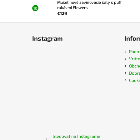
Mušelínové zavinovacie šaty s puff
rukávmi Flowers
€129
Z
á
Instagram
Infor
p
ä
Podmi
t
Vráte
i
Obch
e
Dopra
Cooki
Sledovať na Instagrame