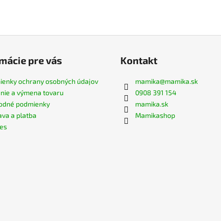
mácie pre vás
Kontakt
enky ochrany osobných údajov
mamika
@
mamika.sk
nie a výmena tovaru
0908 391 154
odné podmienky
mamika.sk
va a platba
Mamikashop
es