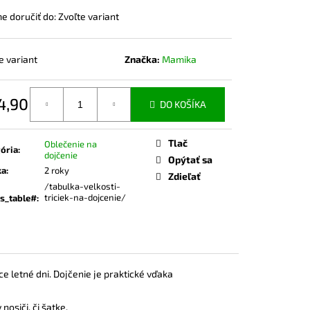
ČKO NA DOJČENIE ROSE
 doručiť do:
Zvoľte variant
e variant
Značka:
Mamika
4,90
DO KOŠÍKA
otková
Tlač
Oblečenie na
ória
:
dojčenie
Opýtať sa
ka
:
2 roky
Zdieľať
/tabulka-velkosti-
triciek-na-dojcenie/
s_table#
:
e letné dni.
Dojčenie je praktické vďaka
nosiči, či šatke.