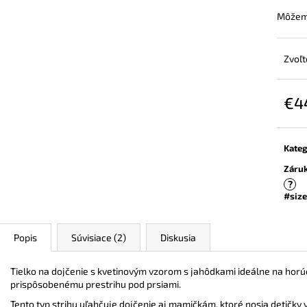
ZAVINOVACÍ NOSIČSKÝ A TEHOTENSKÝ
BAMBUSOVÉ TRI
SVETER
NUDE
Môžeme
€72,90
€44,90
Zvoľt
€4
Jedn
cena:
Kateg
Záru
?
#size
Popis
Súvisiace (2)
Diskusia
Tielko na dojčenie s kvetinovým vzorom s jahôdkami ideálne na horúc
prispôsobenému prestrihu pod prsiami.
Tento typ strihu uľahčuje dojčenie aj mamičkám, ktoré nosia detičky v 