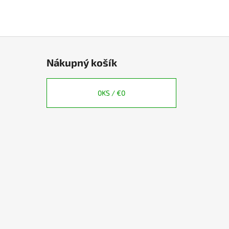
Nákupný košík
0
KS /
€0