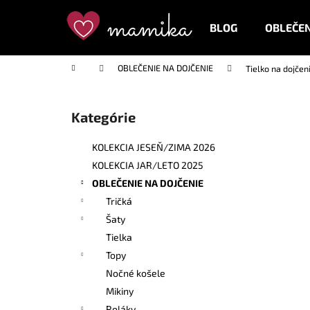
K
Prejsť
na
o
BLOG
OBLEČEN
obsah
Späť
Späť
š
do
do
í
Domov
OBLEČENIE NA DOJČENIE
Tielko na dojčen
k
obchodu
obchodu
B
o
Kategórie
Preskočiť
č
kategórie
n
KOLEKCIA JESEŇ/ZIMA 2026
ý
KOLEKCIA JAR/LETO 2025
p
OBLEČENIE NA DOJČENIE
a
Tričká
n
Šaty
e
Tielka
l
Topy
Nočné košele
Mikiny
Roláky