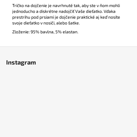
Tričko na dojčenie je navrhnuté tak, aby ste v ňom mohli
jednoducho a diskrétne nadojčiť Vaše dieťatko. Vďaka
prestrihu pod prsiami je dojčenie praktické aj keď nosíte
svoje dieťatko v nosiči, alebo šatke.
Zloženie: 95% bavlna, 5% elastan.
Z
á
Instagram
p
ä
t
i
e