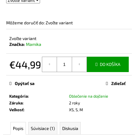
č
a
m
e
Môžeme doručiť do:
Zvoľte variant
Zvoľte variant
BAMBUSOVÉ
Značka:
Mamika
TIELKO
NA
DOJČENIE
LATTE
€44,99
DO KOŠÍKA
€42,90
Jednotková
cena:
Opýtať sa
Zdieľať
Kategória
:
Oblečenie na dojčenie
Záruka
:
2 roky
Veľkosť
:
XS, S, M
Popis
Súvisiace (1)
Diskusia