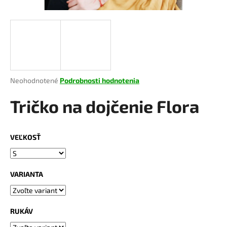
á
j
s
ť
?
Priemerné
Neohodnotené
Podrobnosti hodnotenia
hodnotenie
produktu
Tričko na dojčenie Flora
je
HĽADAŤ
0,0
z
VEĽKOSŤ
5
hviezdičiek.
O
d
VARIANTA
p
o
r
RUKÁV
ú