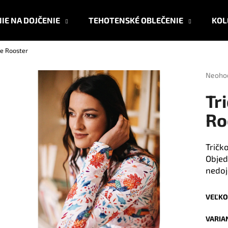
IE NA DOJČENIE
TEHOTENSKÉ OBLEČENIE
KOL
ie Rooster
Čo potrebujete nájsť?
Prieme
Neoho
hodnot
produk
HĽADAŤ
Tr
je
0,0
Ro
z
5
Odporúčame
hviezdi
Tričk
Objed
nedoj
VEĽKO
VARIA