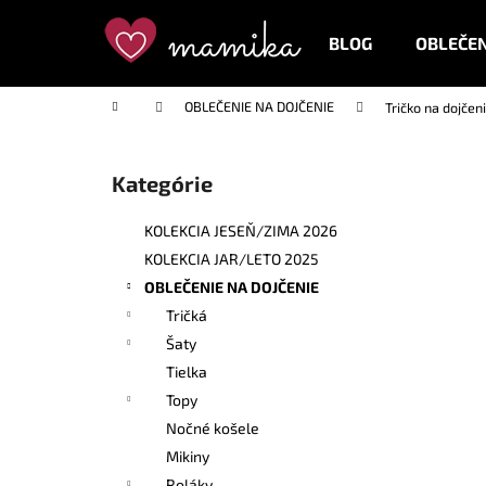
K
Prejsť
na
o
BLOG
OBLEČEN
obsah
Späť
Späť
š
do
do
í
Domov
OBLEČENIE NA DOJČENIE
Tričko na dojčen
k
obchodu
obchodu
B
o
Kategórie
Preskočiť
č
kategórie
n
KOLEKCIA JESEŇ/ZIMA 2026
ý
KOLEKCIA JAR/LETO 2025
p
OBLEČENIE NA DOJČENIE
a
Tričká
n
Šaty
e
Tielka
l
Topy
Nočné košele
Mikiny
Roláky