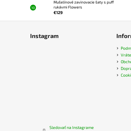
Mušelínové zavinovacie šaty s puff
rukávmi Flowers
€129
Z
á
Instagram
Infor
p
ä
Podmi
t
Vráte
i
Obch
e
Dopra
Cooki
Sledovať na Instagrame