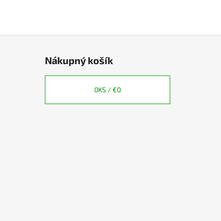
Nákupný košík
0
KS /
€0