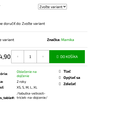
ČKO NA DOJČENIE ROSE
V
 doručiť do:
Zvoľte variant
e variant
Značka:
Mamika
4,90
DO KOŠÍKA
otková
Tlač
Oblečenie na
ória
:
dojčenie
Opýtať sa
ka
:
2 roky
Zdieľať
sť
:
XS, S, M, L, XL
/tabulka-velkosti-
triciek-na-dojcenie/
s_table#
: