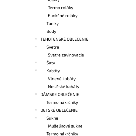
BAMBUSOVÉ TIELKO NA DOJČENIE
LATTE
Termo roláky
€42,90
Funkčné roláky
Tuniky
Body
TEHOTENSKÉ OBLEČENIE
Svetre
Svetre zavinovacie
Šaty
Kabáty
Vlnené kabáty
Nosičské kabáty
DÁMSKE OBLEČENIE
Termo nákrčníky
DETSKÉ OBLEČENIE
Sukne
Mušelínové sukne
Termo nákrčníky