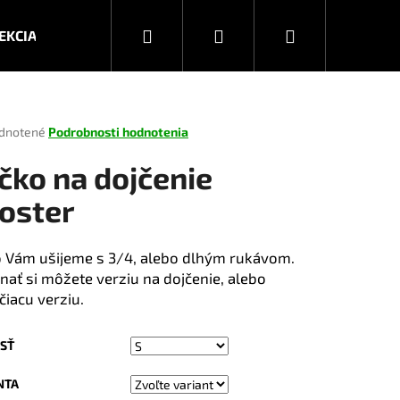
Hľadať
Prihlásenie
Nákupný
EKCIA JESEŇ/ZIMA 2026
KOLEKCIA JAR/LETO 2025
košík
rné
dnotené
Podrobnosti hodnotenia
enie
tu
ičko na dojčenie
oster
čiek.
o Vám ušijeme s 3/4, alebo dlhým rukávom.
nať si môžete verziu na dojčenie, alebo
čiacu verziu.
SŤ
Nasledujúce
NTA