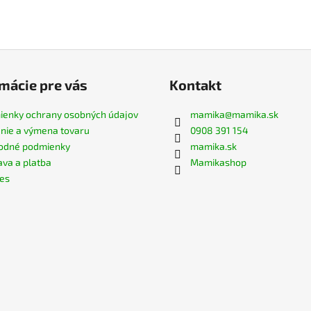
mácie pre vás
Kontakt
enky ochrany osobných údajov
mamika
@
mamika.sk
nie a výmena tovaru
0908 391 154
odné podmienky
mamika.sk
va a platba
Mamikashop
es