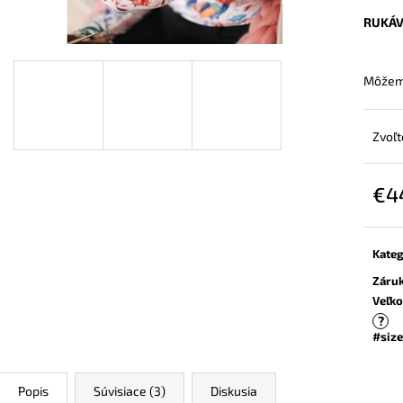
ZAVINOVACÍ NOSIČSKÝ A TEHOTENSKÝ
BAMBUSOVÉ TRI
SVETER
NUDE
RUKÁ
€72,90
€44,90
Môžeme
Zvoľt
€4
Jedn
cena:
Kateg
Záru
Veľko
?
#size
Popis
Súvisiace (3)
Diskusia