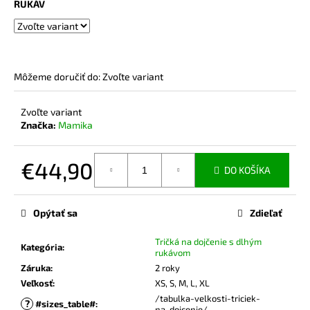
č
RUKÁV
a
m
e
Môžeme doručiť do:
Zvoľte variant
BAMBUSOVÉ
TIELKO
Zvoľte variant
NA
DOJČENIE
Značka:
Mamika
LATTE
€42,90
€44,90
DO KOŠÍKA
Jednotková
cena:
Opýtať sa
Zdieľať
Tričká na dojčenie s dlhým
Kategória
:
rukávom
Záruka
:
2 roky
Veľkosť
:
XS, S, M, L, XL
/tabulka-velkosti-triciek-
?
#sizes_table#
:
na-dojcenie/