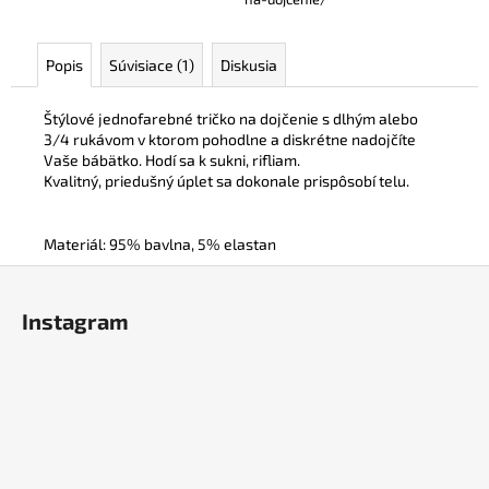
Popis
Súvisiace (1)
Diskusia
Štýlové jednofarebné tričko na dojčenie s dlhým alebo
3/4 rukávom v ktorom pohodlne a diskrétne nadojčíte
Vaše bábätko. Hodí sa k sukni, rifliam.
Kvalitný, priedušný úplet sa dokonale prispôsobí telu.
Materiál: 95% bavlna, 5% elastan
Z
á
Instagram
p
ä
t
i
e