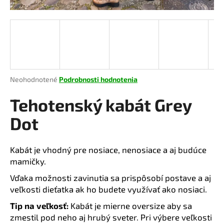
á
j
s
ť
?
Priemerné
Neohodnotené
Podrobnosti hodnotenia
hodnotenie
produktu
Tehotenský kabát Grey
je
HĽADAŤ
0,0
Dot
z
5
hviezdičiek.
Kabát je vhodný pre nosiace, nenosiace a aj budúce
O
mamičky.
d
Vďaka možnosti zavinutia sa prispôsobí postave a aj
p
veľkosti dieťatka ak ho budete využívať ako nosiaci.
o
r
Tip na veľkosť:
Kabát je mierne oversize aby sa
ú
zmestil pod neho aj hrubý sveter. Pri výbere veľkosti