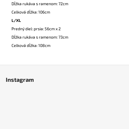
Dĺžka rukáva s ramenom: 72cm
Celková dĺžka: 106cm
L/XL
Predný diel: prsia: 56cm x 2
Dĺžka rukáva s ramenom: 73cm
Celková dĺžka: 108cm
Z
á
Instagram
p
ä
t
i
e