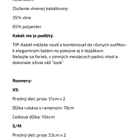
Zloženie vlnenej kabátoviny:
35% vlna
65% polyester
Kabát nie je podšitý.
TIP: Kabát môžete nosiť a kombinovať do rôznych outfitov-
k elegantným šatám no pokojne aj k teplákom.
Nebojte sa farieb, v zimných mesiacoch padnú vhod a
dokonale oživia váš "look"
Rozmery:
XS:
Predný diel: prsia: 51cm x 2
Dĺžka rukáva s ramenom: 70cm
Celková dĺžka: 104cm
S/M
Predný diel: prsia: 53cm x 2