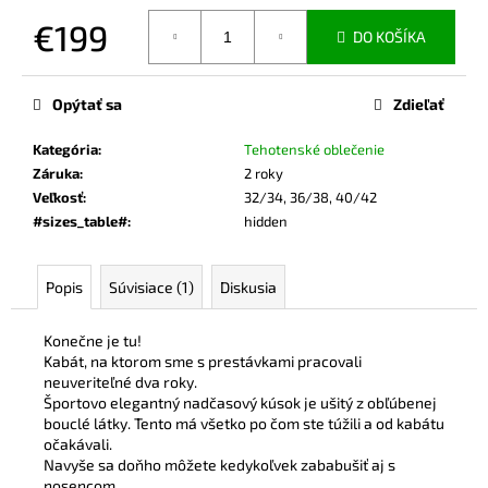
€199
DO KOŠÍKA
Jednotková
cena:
Opýtať sa
Zdieľať
Kategória
:
Tehotenské oblečenie
Záruka
:
2 roky
Veľkosť
:
32/34, 36/38, 40/42
#sizes_table#
:
hidden
Popis
Súvisiace (1)
Diskusia
Konečne je tu!
Kabát, na ktorom sme s prestávkami pracovali
neuveriteľné dva roky.
Športovo elegantný nadčasový kúsok je ušitý z obľúbenej
bouclé látky. Tento má všetko po čom ste túžili a od kabátu
očakávali.
Navyše sa doňho môžete kedykoľvek zababušiť aj s
nosencom.