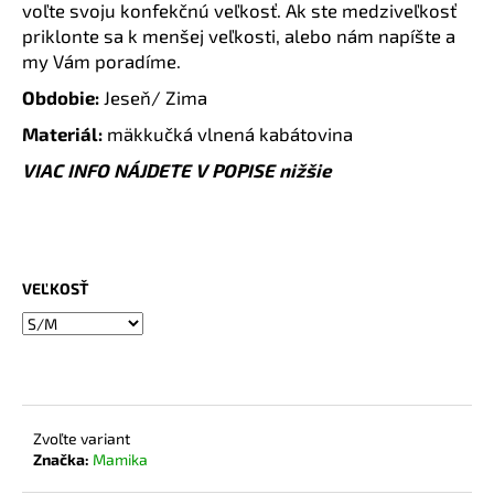
č
voľte svoju konfekčnú veľkosť. Ak ste medziveľkosť
a
priklonte sa k menšej veľkosti, alebo nám napíšte a
m
my Vám poradíme.
e
Obdobie:
Jeseň/ Zima
Materiál:
mäkkučká vlnená kabátovina
BAMBUSOVÉ
TRIČKO
VIAC INFO NÁJDETE V POPISE nižšie
NA
DOJČENIE
JEANS
€44,90
VEĽKOSŤ
Zvoľte variant
Značka:
Mamika