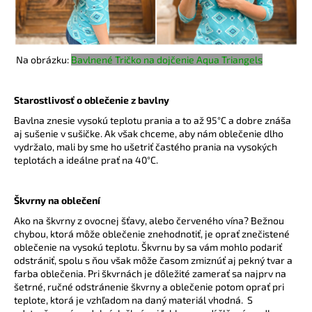
Na obrázku:
Bavlnené Tričko na dojčenie Aqua Triangels
Starostlivosť o oblečenie z bavlny
Bavlna znesie vysokú teplotu prania a to až 95°C a dobre znáša
aj sušenie v sušičke. Ak však chceme, aby nám oblečenie dlho
vydržalo, mali by sme ho ušetriť častého prania na vysokých
teplotách a ideálne prať na 40°C.
Škvrny na oblečení
Ako na škvrny z ovocnej šťavy, alebo červeného vína? Bežnou
chybou, ktorá môže oblečenie znehodnotiť, je oprať znečistené
oblečenie na vysokú teplotu. Škvrnu by sa vám mohlo podariť
odstrániť, spolu s ňou však môže časom zmiznúť aj pekný tvar a
farba oblečenia. Pri škvrnách je dôležité zamerať sa najprv na
šetrné, ručné odstránenie škvrny a oblečenie potom oprať pri
teplote, ktorá je vzhľadom na daný materiál vhodná. S