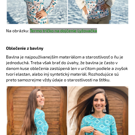
Na obrázku:
Termo tričko na dojčenie Lyžovačka
Oblečenie z bavlny
Bavlna je najpoužívanejším materiálom a starostlivosť o ňu je
jednoduchá. Treba však brať do úvahy, že bavlna je často v
danom kuse oblečenia zastúpená len v určitom podiele a zvyšok
tvorí elastan, alebo iný syntetický materiál. Rozhodujúce sú
preto samozrejme vždy údaje o starostlivosti na štítku.