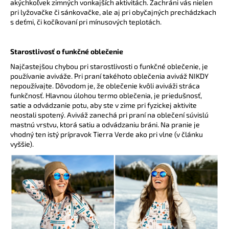
akýchkoľvek zimných vonkajších aktivitách. Zachráni vás nielen
pri lyžovačke či sánkovačke, ale aj pri obyčajných prechádzkach
s deťmi, či kočíkovaní pri mínusových teplotách.
Starostlivosť o funkčné oblečenie
Najčastejšou chybou pri starostlivosti o funkčné oblečenie, je
používanie aviváže. Pri praní takéhoto oblečenia aviváž NIKDY
nepoužívajte. Dôvodom je, že oblečenie kvôli aviváži stráca
funkčnosť. Hlavnou úlohou termo oblečenia, je priedušnosť,
satie a odvádzanie potu, aby ste v zime pri fyzickej aktivite
neostali spotený. Aviváž zanechá pri praní na oblečení súvislú
mastnú vrstvu, ktorá satiu a odvádzaniu bráni. Na pranie je
vhodný ten istý prípravok Tierra Verde ako pri vlne (v článku
vyššie).