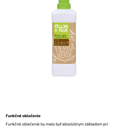
č
a
m
e
TRIČKO
NA
DOJČENIE
MOTHER
BLACK
€54,90
Funkčné oblečenie
Funkčné oblečenie by malo byť absolútnym základom pri