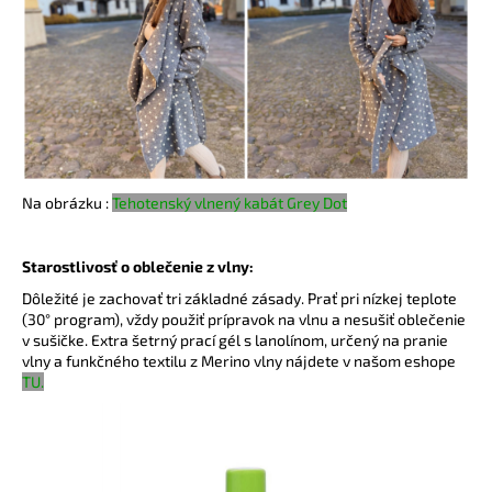
á
j
s
ť
?
Na obrázku :
Tehotenský vlnený kabát Grey Dot
HĽADAŤ
Starostlivosť o oblečenie z vlny:
Dôležité je zachovať tri základné zásady. Prať pri nízkej teplote
(30° program), vždy použiť prípravok na vlnu a nesušiť oblečenie
v sušičke. Extra šetrný prací gél s lanolínom, určený na pranie
O
vlny a funkčného textilu z Merino vlny nájdete v našom eshope
d
TU.
p
o
r
ú