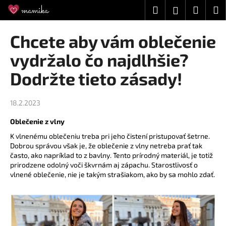
K
Prejsť
Hľadať
Náku
M
Prihláseni
na
o
obsah
Späť
Späť
košík
š
Chcete aby vám oblečenie
í
Č
vydržalo čo najdlhšie?
k
o
Dodržte tieto zásady!
p
o
18.2.2023
t
r
Oblečenie z vlny
e
K vlnenému oblečeniu treba pri jeho čistení pristupovať šetrne.
b
Dobrou správou však je, že oblečenie z vlny netreba prať tak
často, ako napríklad to z bavlny. Tento prírodný materiál, je totiž
u
prirodzene odolný voči škvrnám aj zápachu. Starostlivosť o
j
vlnené oblečenie, nie je takým strašiakom, ako by sa mohlo zdať.
e
t
e
n