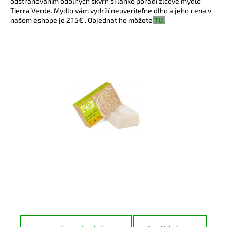
odstraňovaním odolných škvŕn si ľahko poradí žlčové mydlo
Tierra Verde. Mydlo vám vydrží neuveriteľne dlho a jeho cena v
našom eshope je 2,15€ . Objednať ho môžete
TU.