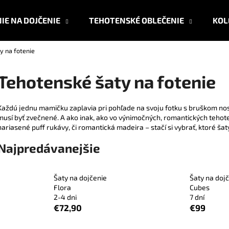
IE NA DOJČENIE
TEHOTENSKÉ OBLEČENIE
KOL
y na fotenie
Čo potrebujete nájsť?
Tehotenské šaty na fotenie
HĽADAŤ
Každú jednu mamičku zaplavia pri pohľade na svoju fotku s bruškom nos
musí byť zvečnené. A ako inak, ako vo výnimočných, romantických teho
nariasené puff rukávy, či romantická madeira – stačí si vybrať, ktoré šat
Odporúčame
Najpredávanejšie
Šaty na dojčenie
Šaty na doj
Flora
Cubes
2-4 dni
7 dní
€72,90
€99