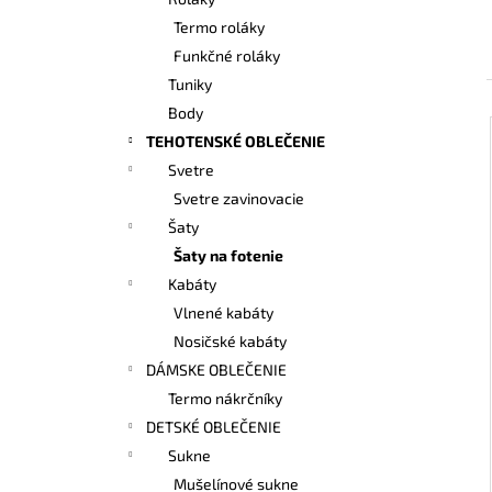
BAMBUSOVÉ TIELKO NA DOJČENIE
LATTE
Termo roláky
€42,90
Funkčné roláky
Tuniky
Body
TEHOTENSKÉ OBLEČENIE
Svetre
Svetre zavinovacie
Šaty
Šaty na fotenie
Kabáty
Vlnené kabáty
Nosičské kabáty
DÁMSKE OBLEČENIE
Termo nákrčníky
DETSKÉ OBLEČENIE
Sukne
Mušelínové sukne