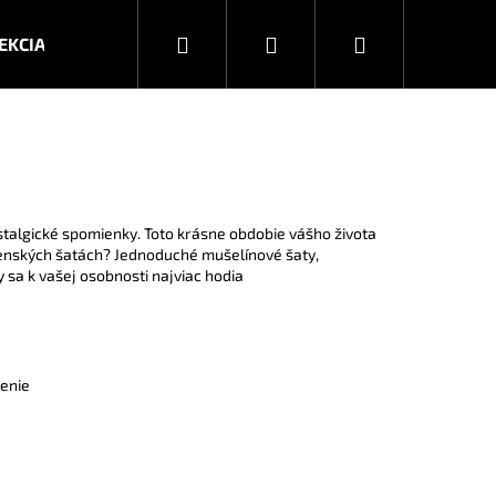
Hľadať
Prihlásenie
Nákupný
EKCIA JESEŇ/ZIMA 2026
KOLEKCIA JAR/LETO 2025
košík
talgické spomienky. Toto krásne obdobie vášho života
tenských šatách? Jednoduché mušelínové šaty,
y sa k vašej osobnosti najviac hodia
čenie
Nasledujúce