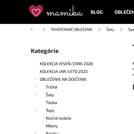
K
Prejsť
na
o
BLOG
OBLEČEN
obsah
Späť
Späť
š
do
do
í
Domov
TEHOTENSKÉ OBLEČENIE
Šaty
Šat
k
obchodu
obchodu
B
o
Kategórie
Preskočiť
č
kategórie
n
KOLEKCIA JESEŇ/ZIMA 2026
ý
KOLEKCIA JAR/LETO 2025
p
OBLEČENIE NA DOJČENIE
a
Tričká
n
Šaty
e
Tielka
l
Topy
Nočné košele
Mikiny
Roláky