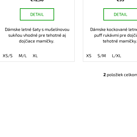
DETAIL
DETAIL
Dámske letné šaty s mušelínovou
Dámske kockované letné
sukňou vhodné pre tehotné aj
puff rukávmi pre dojč
dojčiace mamičky.
tehotné mamičky
XS/S
M/L
XL
XS
S/M
L/XL
2
položiek celko
O
v
l
á
d
a
c
i
e