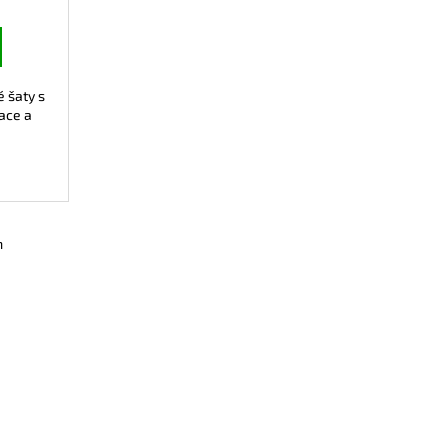
 šaty s
iace a
.
m