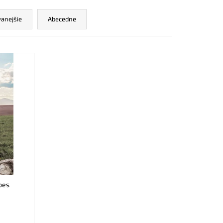
ČKO NA DOJČENIE ROSE
anejšie
Abecedne
bes