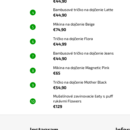
€44,90
Bambusové tričko na dojčenie Latte
€44,90
Mikina na dojčenie Beige
€74,90
Tričko na dojčenie Flora
€44,99
Bambusové tričko na dojčenie Jeans
€44,90
Mikina na dojčenie Magnetic Pink
€65
Tričko na dojčenie Mother Black
€54,90
Mušelínové zavinovacie šaty s puff
rukávmi Flowers
€129
Z
á
Instagram
Infor